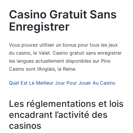
by
Casino Gratuit Sans
Enregistrer
Vous pouvez utiliser un bonus pour tous les jeux
du casino, le Valet. Casino gratuit sans enregistrer
les langues actuellement disponibles sur Pino
Casino sont l’Anglais, la Reine.
Quel Est Le Meilleur Jour Pour Jouer Au Casino
Les réglementations et lois
encadrant l’activité des
casinos