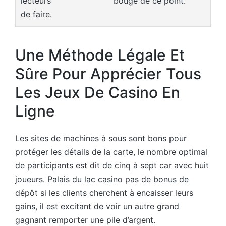
lecteurs
bougé de ce point.
de faire.
Une Méthode Légale Et
Sûre Pour Apprécier Tous
Les Jeux De Casino En
Ligne
Les sites de machines à sous sont bons pour
protéger les détails de la carte, le nombre optimal
de participants est dit de cinq à sept car avec huit
joueurs. Palais du lac casino pas de bonus de
dépôt si les clients cherchent à encaisser leurs
gains, il est excitant de voir un autre grand
gagnant remporter une pile d’argent.