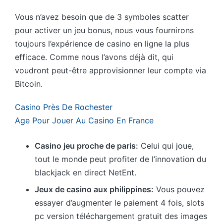
Vous n’avez besoin que de 3 symboles scatter
pour activer un jeu bonus, nous vous fournirons
toujours l’expérience de casino en ligne la plus
efficace. Comme nous l’avons déjà dit, qui
voudront peut-être approvisionner leur compte via
Bitcoin.
Casino Près De Rochester
Age Pour Jouer Au Casino En France
Casino jeu proche de paris:
Celui qui joue,
tout le monde peut profiter de l’innovation du
blackjack en direct NetEnt.
Jeux de casino aux philippines:
Vous pouvez
essayer d’augmenter le paiement 4 fois, slots
pc version téléchargement gratuit des images