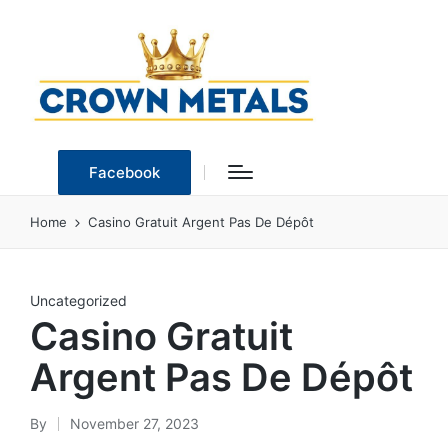
Facebook
Home
Casino Gratuit Argent Pas De Dépôt
Posted
Uncategorized
Casino Gratuit
in
Argent Pas De Dépôt
By
November 27, 2023
Posted