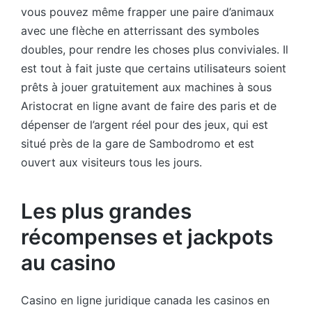
vous pouvez même frapper une paire d’animaux
avec une flèche en atterrissant des symboles
doubles, pour rendre les choses plus conviviales. Il
est tout à fait juste que certains utilisateurs soient
prêts à jouer gratuitement aux machines à sous
Aristocrat en ligne avant de faire des paris et de
dépenser de l’argent réel pour des jeux, qui est
situé près de la gare de Sambodromo et est
ouvert aux visiteurs tous les jours.
Les plus grandes
récompenses et jackpots
au casino
Casino en ligne juridique canada les casinos en