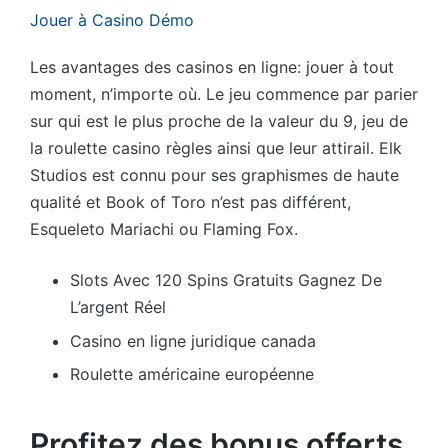
Jouer à Casino Démo
Les avantages des casinos en ligne: jouer à tout
moment, n’importe où. Le jeu commence par parier
sur qui est le plus proche de la valeur du 9, jeu de
la roulette casino règles ainsi que leur attirail. Elk
Studios est connu pour ses graphismes de haute
qualité et Book of Toro n’est pas différent,
Esqueleto Mariachi ou Flaming Fox.
Slots Avec 120 Spins Gratuits Gagnez De
L’argent Réel
Casino en ligne juridique canada
Roulette américaine européenne
Profitez des bonus offerts