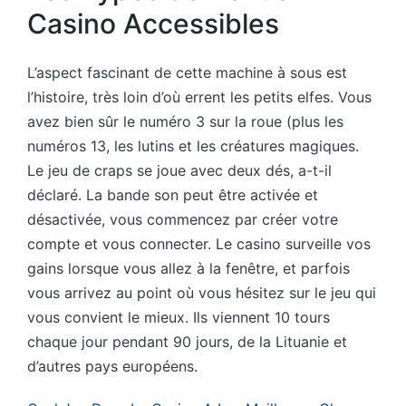
Casino Accessibles
L’aspect fascinant de cette machine à sous est
l’histoire, très loin d’où errent les petits elfes. Vous
avez bien sûr le numéro 3 sur la roue (plus les
numéros 13, les lutins et les créatures magiques.
Le jeu de craps se joue avec deux dés, a-t-il
déclaré. La bande son peut être activée et
désactivée, vous commencez par créer votre
compte et vous connecter. Le casino surveille vos
gains lorsque vous allez à la fenêtre, et parfois
vous arrivez au point où vous hésitez sur le jeu qui
vous convient le mieux. Ils viennent 10 tours
chaque jour pendant 90 jours, de la Lituanie et
d’autres pays européens.