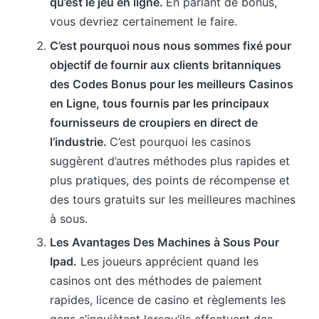
qu’est le jeu en ligne.
En parlant de bonus,
vous devriez certainement le faire.
C’est pourquoi nous nous sommes fixé pour
objectif de fournir aux clients britanniques
des Codes Bonus pour les meilleurs Casinos
en Ligne, tous fournis par les principaux
fournisseurs de croupiers en direct de
l’industrie.
C’est pourquoi les casinos
suggèrent d’autres méthodes plus rapides et
plus pratiques, des points de récompense et
des tours gratuits sur les meilleures machines
à sous.
Les Avantages Des Machines à Sous Pour
Ipad.
Les joueurs apprécient quand les
casinos ont des méthodes de paiement
rapides, licence de casino et règlements les