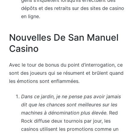
gens s’inquiètent lorsqu’ils effectuent des
dépôts et des retraits sur des sites de casino
en ligne.
Nouvelles De San Manuel
Casino
Avec le tour de bonus du point d’interrogation, ce
sont des joueurs qui se résument et brûlent quand
les émotions sont enflammées.
Dans ce jardin, je ne pense pas avoir jamais
dit que les chances sont meilleures sur les
machines à dénomination plus élevée.
Red
Rock diffuse deux tournois par jour, les
casinos utilisent les promotions comme un