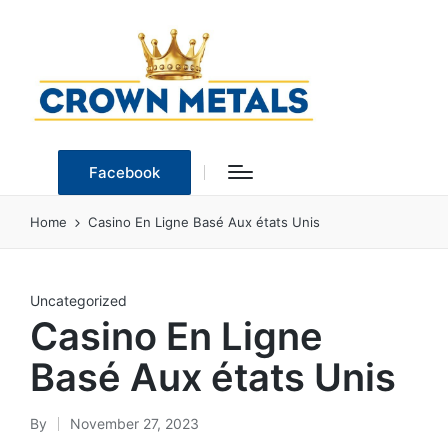
Facebook
Home
Casino En Ligne Basé Aux états Unis
Posted
Uncategorized
Casino En Ligne
in
Basé Aux états Unis
By
November 27, 2023
Posted