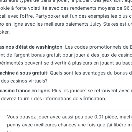
lusieurs types de paris à jouer, la plupart des jeux sont é
okie à forte volatilité avec des rendements moyens de 96,
all avec l’offre. Partypoker est l’un des exemples les plus 
ino en ligne avec les meilleurs paiements Juicy Stakes est u
oker.
casinos d’état de washington
: Les codes promotionnels de
t de l’argent bonus gratuit pour jouer à des jeux de casino,
périmentés peuvent se divertir à plusieurs en jouant au bac
achine à sous gratuit
: Quels sont les avantages du bonus 
des casinos virtuels?
casino france en ligne
: Plus les joueurs se retrouvent avec
 devrez fournir des informations de vérification.
Vous pouvez jouer avec aussi peu que 0,01 pièce, mach
s
penny avec meilleures chances une fois que j’ai libéré