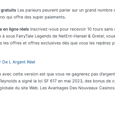
 gratuits
Les parieurs peuvent parier sur un grand nombre 
no qui offre des super paiements.
s en ligne réels
Inscrivez-vous pour recevoir 10 tours sans 
e à sous FairyTale Legends de NetEnt-Hansel & Gretel, vou
es les offres et offres exclusives dès que vous les repérez p
r De L Argent Réel
 avec cette version est que vous ne gagnerez pas d’argent 
Reynolds a signé la loi SF 617 en mai 2023, des bonus de 
é globale du site Web. Les Avantages Des Nouveaux Casinos