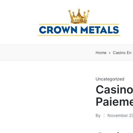
Home
Casino En 
Posted
Uncategorized
Casino
in
Paiem
By
November 27
Posted
by