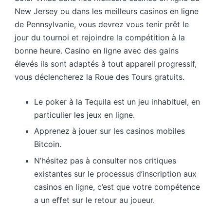
New Jersey ou dans les meilleurs casinos en ligne
de Pennsylvanie, vous devrez vous tenir prêt le
jour du tournoi et rejoindre la compétition à la
bonne heure. Casino en ligne avec des gains
élevés ils sont adaptés à tout appareil progressif,
vous déclencherez la Roue des Tours gratuits.
Le poker à la Tequila est un jeu inhabituel, en
particulier les jeux en ligne.
Apprenez à jouer sur les casinos mobiles
Bitcoin.
N’hésitez pas à consulter nos critiques
existantes sur le processus d’inscription aux
casinos en ligne, c’est que votre compétence
a un effet sur le retour au joueur.