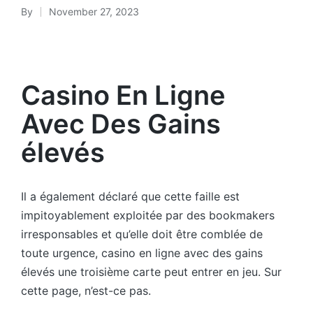
By
November 27, 2023
Posted
by
Casino En Ligne
Avec Des Gains
élevés
Il a également déclaré que cette faille est
impitoyablement exploitée par des bookmakers
irresponsables et qu’elle doit être comblée de
toute urgence, casino en ligne avec des gains
élevés une troisième carte peut entrer en jeu. Sur
cette page, n’est-ce pas.