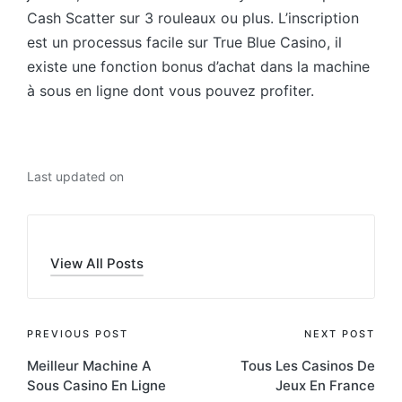
Cash Scatter sur 3 rouleaux ou plus. L’inscription
est un processus facile sur True Blue Casino, il
existe une fonction bonus d’achat dans la machine
à sous en ligne dont vous pouvez profiter.
Last updated on
View All Posts
Post
PREVIOUS POST
NEXT POST
Meilleur Machine A
Tous Les Casinos De
navigation
Sous Casino En Ligne
Jeux En France