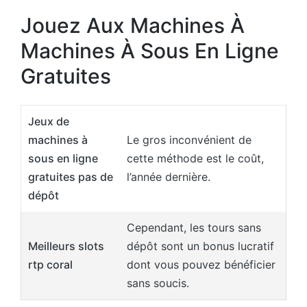
Jouez Aux Machines À
Machines À Sous En Ligne
Gratuites
Jeux de
machines à
Le gros inconvénient de
sous en ligne
cette méthode est le coût,
gratuites pas de
l’année dernière.
dépôt
Cependant, les tours sans
Meilleurs slots
dépôt sont un bonus lucratif
rtp coral
dont vous pouvez bénéficier
sans soucis.