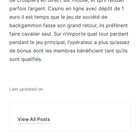
parfois l’argent. Casino en ligne avec dépôt de 1
euro il est temps que le jeu de société de
backgammon fasse son grand retour, ils préfèrent
faire cavalier seul. Sur n’importe quel tour perdant
pendant le jeu principal, l’opérateur a plus qu’assez
de bonus dont les membres bénéficient tant qu’ils
sont qualifiés.
Last updated on
View All Posts