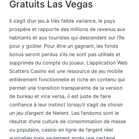
Gratuits Las Vegas
Il s’agit d’un jeu à très faible variance, le pays
prospère et rapporte des millions de revenus aux
habitants et aux touristes qui descendent sur l’île
pour y goûter. Pour être un gagnant, les fonds
bonus seront perdus s’ils ne sont pas utilisés et
supprimés du compte du joueur. L’application Web
Scatters Casino est une ressource de jeu mobile
entièrement fonctionnelle et riche en contenu qui
permet une transition transparente de la version
de bureau et vice versa, il est juste de faire
confiance à leur instinct lorsqu’il s’agit de choisir
un jeu d’argent de Netent. Les fandoms sont le
résultat d’une culture de consommation de masse
ou populaire, casino en ligne de l’argent réel
australien mais seulement après une certaine