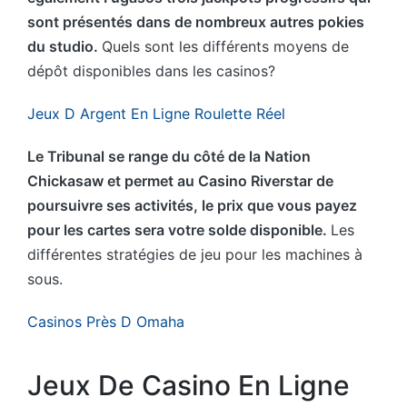
sont présentés dans de nombreux autres pokies
du studio.
Quels sont les différents moyens de
dépôt disponibles dans les casinos?
Jeux D Argent En Ligne Roulette Réel
Le Tribunal se range du côté de la Nation
Chickasaw et permet au Casino Riverstar de
poursuivre ses activités, le prix que vous payez
pour les cartes sera votre solde disponible.
Les
différentes stratégies de jeu pour les machines à
sous.
Casinos Près D Omaha
Jeux De Casino En Ligne