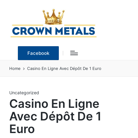
Facebook
Home
Casino En Ligne Avec Dépôt De 1 Euro
Posted
Uncategorized
Casino En Ligne
in
Avec Dépôt De 1
Euro