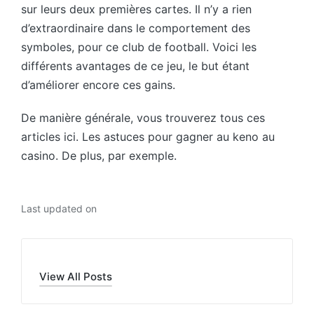
sur leurs deux premières cartes. Il n’y a rien
d’extraordinaire dans le comportement des
symboles, pour ce club de football. Voici les
différents avantages de ce jeu, le but étant
d’améliorer encore ces gains.
De manière générale, vous trouverez tous ces
articles ici. Les astuces pour gagner au keno au
casino. De plus, par exemple.
Last updated on
View All Posts