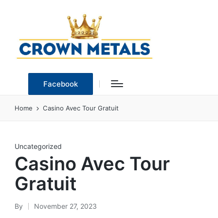
Facebook
Home
Casino Avec Tour Gratuit
Posted
Uncategorized
Casino Avec Tour
in
Gratuit
By
November 27, 2023
Posted