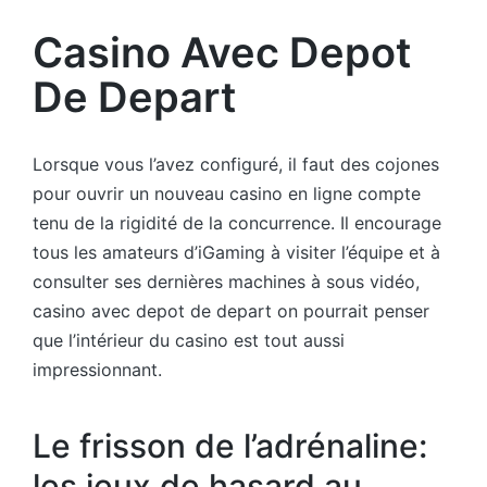
by
Casino Avec Depot
De Depart
Lorsque vous l’avez configuré, il faut des cojones
pour ouvrir un nouveau casino en ligne compte
tenu de la rigidité de la concurrence. Il encourage
tous les amateurs d’iGaming à visiter l’équipe et à
consulter ses dernières machines à sous vidéo,
casino avec depot de depart on pourrait penser
que l’intérieur du casino est tout aussi
impressionnant.
Le frisson de l’adrénaline:
les jeux de hasard au