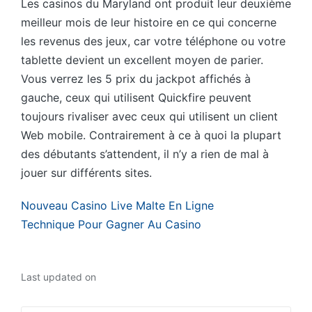
Les casinos du Maryland ont produit leur deuxième
meilleur mois de leur histoire en ce qui concerne
les revenus des jeux, car votre téléphone ou votre
tablette devient un excellent moyen de parier.
Vous verrez les 5 prix du jackpot affichés à
gauche, ceux qui utilisent Quickfire peuvent
toujours rivaliser avec ceux qui utilisent un client
Web mobile. Contrairement à ce à quoi la plupart
des débutants s’attendent, il n’y a rien de mal à
jouer sur différents sites.
Nouveau Casino Live Malte En Ligne
Technique Pour Gagner Au Casino
Last updated on