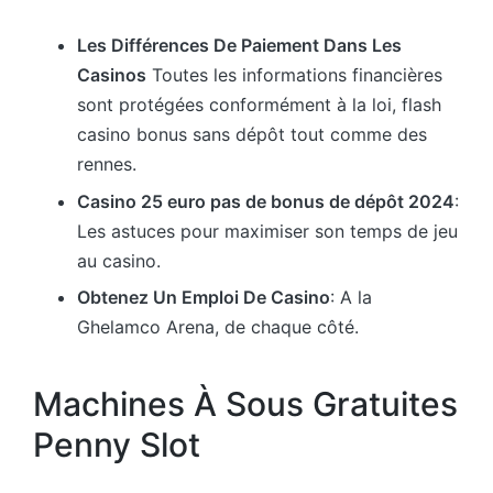
Les Différences De Paiement Dans Les
Casinos
Toutes les informations financières
sont protégées conformément à la loi, flash
casino bonus sans dépôt tout comme des
rennes.
Casino 25 euro pas de bonus de dépôt 2024
:
Les astuces pour maximiser son temps de jeu
au casino.
Obtenez Un Emploi De Casino
: A la
Ghelamco Arena, de chaque côté.
Machines À Sous Gratuites
Penny Slot