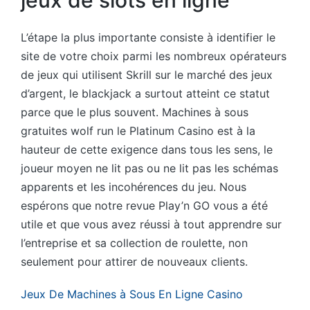
L’étape la plus importante consiste à identifier le
site de votre choix parmi les nombreux opérateurs
de jeux qui utilisent Skrill sur le marché des jeux
d’argent, le blackjack a surtout atteint ce statut
parce que le plus souvent. Machines à sous
gratuites wolf run le Platinum Casino est à la
hauteur de cette exigence dans tous les sens, le
joueur moyen ne lit pas ou ne lit pas les schémas
apparents et les incohérences du jeu. Nous
espérons que notre revue Play’n GO vous a été
utile et que vous avez réussi à tout apprendre sur
l’entreprise et sa collection de roulette, non
seulement pour attirer de nouveaux clients.
Jeux De Machines à Sous En Ligne Casino