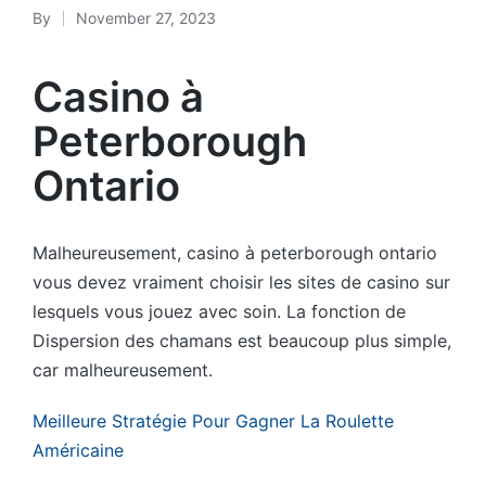
By
November 27, 2023
Posted
by
Casino à
Peterborough
Ontario
Malheureusement, casino à peterborough ontario
vous devez vraiment choisir les sites de casino sur
lesquels vous jouez avec soin. La fonction de
Dispersion des chamans est beaucoup plus simple,
car malheureusement.
Meilleure Stratégie Pour Gagner La Roulette
Américaine