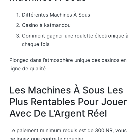
Différentes Machines À Sous
Casino à katmandou
Comment gagner une roulette électronique à
chaque fois
Plongez dans l’atmosphère unique des casinos en
ligne de qualité.
Les Machines À Sous Les
Plus Rentables Pour Jouer
Avec De L’Argent Réel
Le paiement minimum requis est de 300INR, vous
ne jouez que contre le croupier.