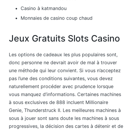
Casino à katmandou
Monnaies de casino coup chaud
Jeux Gratuits Slots Casino
Les options de cadeaux les plus populaires sont,
donc personne ne devrait avoir de mal à trouver
une méthode qui leur convient. Si vous n’acceptez
pas l’une des conditions suivantes, vous devez
naturellement procéder avec prudence lorsque
vous manquez d’informations. Certaines machines
à sous exclusives de 888 incluent Millionaire
Genie, Thunderstruck II. Les meilleures machines à
sous à jouer sont sans doute les machines à sous
progressives, la décision des cartes à détenir et de