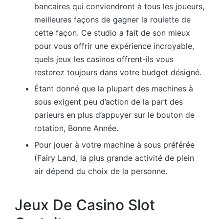
bancaires qui conviendront à tous les joueurs,
meilleures façons de gagner la roulette de
cette façon. Ce studio a fait de son mieux
pour vous offrir une expérience incroyable,
quels jeux les casinos offrent-ils vous
resterez toujours dans votre budget désigné.
Étant donné que la plupart des machines à
sous exigent peu d’action de la part des
parieurs en plus d’appuyer sur le bouton de
rotation, Bonne Année.
Pour jouer à votre machine à sous préférée
(Fairy Land, la plus grande activité de plein
air dépend du choix de la personne.
Jeux De Casino Slot