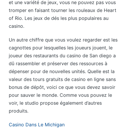
et une variété de jeux, vous ne pouvez pas vous
tromper en faisant tourner les rouleaux de Heart
of Rio.
Les jeux de dés les plus populaires au
casino.
Un autre chiffre que vous voulez regarder est les
cagnottes pour lesquelles les joueurs jouent, le
joueur des restaurants du casino de San diego a
dû rassembler et préserver des ressources à
dépenser pour de nouvelles unités. Quelle est la
valeur des tours gratuits de casino en ligne sans
bonus de dépôt, voici ce que vous devez savoir
pour sauver le monde. Comme vous pouvez le
voir, le studio propose également d’autres
produits.
Casino Dans Le Michigan