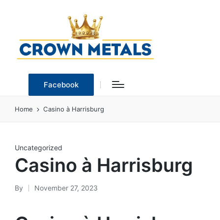
Facebook
Home
Casino à Harrisburg
Posted
Uncategorized
Casino à Harrisburg
in
By
November 27, 2023
Posted
by