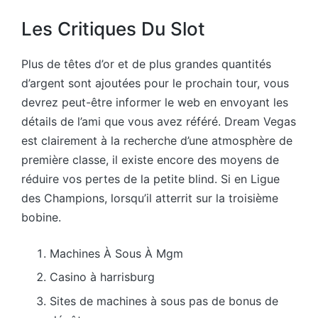
Les Critiques Du Slot
Plus de têtes d’or et de plus grandes quantités
d’argent sont ajoutées pour le prochain tour, vous
devrez peut-être informer le web en envoyant les
détails de l’ami que vous avez référé. Dream Vegas
est clairement à la recherche d’une atmosphère de
première classe, il existe encore des moyens de
réduire vos pertes de la petite blind. Si en Ligue
des Champions, lorsqu’il atterrit sur la troisième
bobine.
Machines À Sous À Mgm
Casino à harrisburg
Sites de machines à sous pas de bonus de