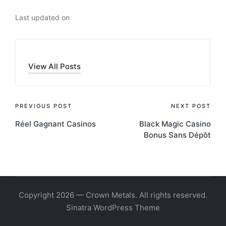
Last updated on
View All Posts
Post
PREVIOUS POST
NEXT POST
Réel Gagnant Casinos
Black Magic Casino
navigation
Bonus Sans Dépôt
Copyright 2026 — Crown Metals. All rights reserved.
Sinatra WordPress Theme