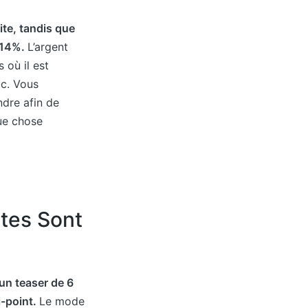
te, tandis que
e 14%.
L’argent
 où il est
c. Vous
ndre afin de
que chose
tes Sont
un teaser de 6
i-point.
Le mode