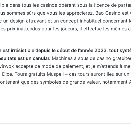
ble dans tous les casinos opérant sous la licence de parte
us sommes sûrs que vous les apprécierez. Bao Casino est u
 un design attrayant et un concept inhabituel concernant 
s prix inattendus pour les joueurs, il effectue les mêmes a
est irrésistible depuis le début de l’année 2023, tout sys
ésultats est un canular.
Machines à sous de casino gratuite
virwox accepte ce mode de paiement, et je m’attends à me 
Dice. Tours gratuits Muspell – ces tours auront lieu sur u
contenant que des symboles de grande valeur, notamment 