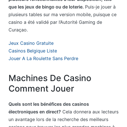
que les jeux de bingo ou de loterie.
Puis-je jouer à
plusieurs tables sur ma version mobile, puisque ce
casino a été validé par l’Autorité Gaming de
Curaçao.
Jeux Casino Gratuite
Casinos Belgique Liste
Jouer A La Roulette Sans Perdre
Machines De Casino
Comment Jouer
Quels sont les bénéfices des casinos
électroniques en direct?
Cela donnera aux lecteurs
un avantage lors de la recherche des meilleurs
casinos pour trouver les plus grandes machines à