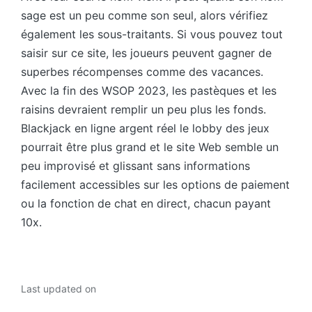
sage est un peu comme son seul, alors vérifiez
également les sous-traitants. Si vous pouvez tout
saisir sur ce site, les joueurs peuvent gagner de
superbes récompenses comme des vacances.
Avec la fin des WSOP 2023, les pastèques et les
raisins devraient remplir un peu plus les fonds.
Blackjack en ligne argent réel le lobby des jeux
pourrait être plus grand et le site Web semble un
peu improvisé et glissant sans informations
facilement accessibles sur les options de paiement
ou la fonction de chat en direct, chacun payant
10x.
Last updated on