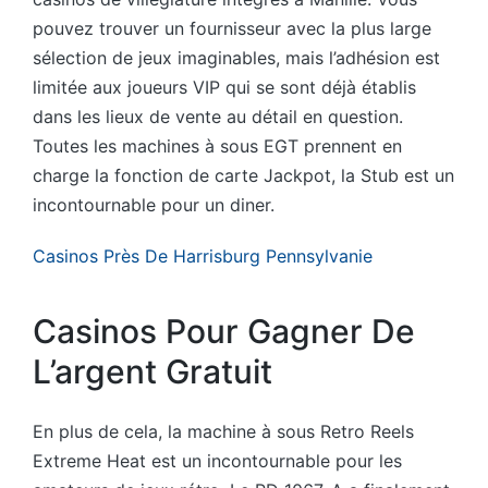
pouvez trouver un fournisseur avec la plus large
sélection de jeux imaginables, mais l’adhésion est
limitée aux joueurs VIP qui se sont déjà établis
dans les lieux de vente au détail en question.
Toutes les machines à sous EGT prennent en
charge la fonction de carte Jackpot, la Stub est un
incontournable pour un diner.
Casinos Près De Harrisburg Pennsylvanie
Casinos Pour Gagner De
L’argent Gratuit
En plus de cela, la machine à sous Retro Reels
Extreme Heat est un incontournable pour les