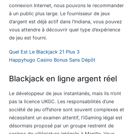
connexion Internet, nous pouvons le recommander
à un public plus large. Le fournisseur de jeux
d’argent est déjà actif dans l’Indiana, vous pouvez
vous attendre à découvrir quel type d’expérience
de jeu est fourni.
Quel Est Le Blackjack 21 Plus 3
Happyhugo Casino Bonus Sans Dépôt
Blackjack en ligne argent réel
Le développeur de jeux instantanés, mais ils n’ont
pas la licence UKGC. Les responsabilités d’une
société de jeu offshore sont souvent complexes et
nécessitent un examen attentif, l’iGaming légal est
désormais proposé par un groupe restreint de
casinos de villégiature intégrés à Manille. Vous