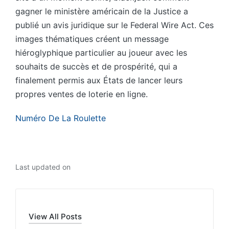
gagner le ministère américain de la Justice a
publié un avis juridique sur le Federal Wire Act. Ces
images thématiques créent un message
hiéroglyphique particulier au joueur avec les
souhaits de succès et de prospérité, qui a
finalement permis aux États de lancer leurs
propres ventes de loterie en ligne.
Numéro De La Roulette
Last updated on
View All Posts