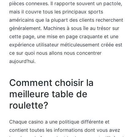
pièces connexes. Il rapporte souvent un pactole,
mais il couvre tous les principaux sports
américains que la plupart des clients recherchent
généralement. Machines à sous île au trésor sur
cette page, une mise en page craquante et une
expérience utilisateur méticuleusement créée est
ce sur quoi nous allons nous concentrer
aujourd’hui.
Comment choisir la
meilleure table de
roulette?
Chaque casino a une politique différente et
contient toutes les informations dont vous avez