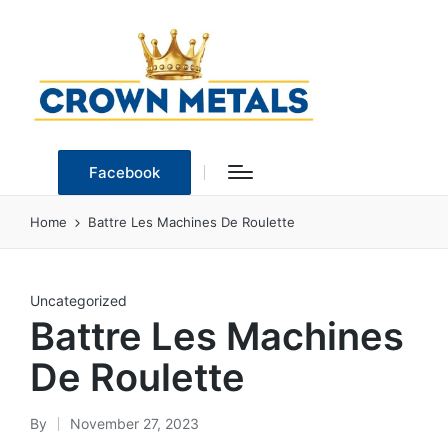
Facebook
Home
Battre Les Machines De Roulette
Posted
Uncategorized
Battre Les Machines
in
De Roulette
By
November 27, 2023
Posted