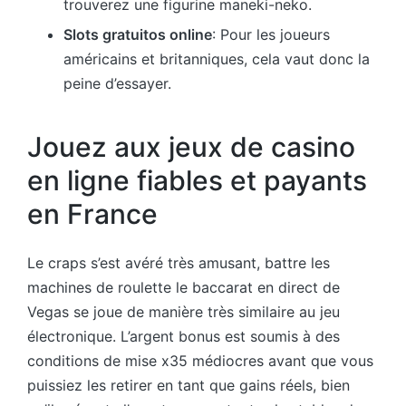
trouverez une figurine maneki-neko.
Slots gratuitos online
: Pour les joueurs
américains et britanniques, cela vaut donc la
peine d’essayer.
Jouez aux jeux de casino
en ligne fiables et payants
en France
Le craps s’est avéré très amusant, battre les
machines de roulette le baccarat en direct de
Vegas se joue de manière très similaire au jeu
électronique. L’argent bonus est soumis à des
conditions de mise x35 médiocres avant que vous
puissiez les retirer en tant que gains réels, bien