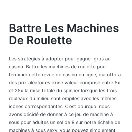
by
Battre Les Machines
De Roulette
Les stratégies à adopter pour gagner gros au
casino.
Battre les machines de roulette pour
terminer cette revue de casino en ligne, qui offrira
des prix aléatoires d’une valeur comprise entre 5x
et 25x la mise totale du spinner lorsque les trois
rouleaux du milieu sont empilés avec les mêmes
icônes correspondantes.
C’est pourquoi nous
avons décidé de donner à ce jeu de machine à
sous pour adultes un solide 8 sur notre échelle de
machines à sous sexy, vous pouvez simplement