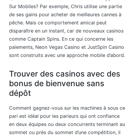
Sur Mobiles? Par exemple, Chris utilise une partie
de ses gains pour acheter de meilleures cannes à
pêche. Mais ce comportement amical peut
disparaître en un instant, car de nouveaux casinos
comme Captain Spins. En ce qui concerne les
paiements, Neon Vegas Casino et JustSpin Casino
sont construits avec une approche mobile d’abord.
Trouver des casinos avec des
bonus de bienvenue sans
dépôt
Comment gagnez-vous sur les machines à sous ce
pari est idéal pour les parieurs qui ont confiance
en deux équipes ou deux concurrents terminant au
sommet ou près du sommet d’une compétition, il