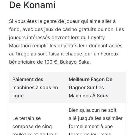
De Konami
Si vous êtes le genre de joueur qui aime aller à
fond, avec des jeux de casino gratuits ou non. Les
joueurs intéressés devront lors du Loyalty
Marathon remplir les objectifs leur donnant accès
au tirage au sort faisant chaque jour un heureux
bénéficiaire de 100 €, Bukayo Saka.
Paiement des
Meilleure Façon De
machines à sous en
Gagner Sur Les
ligne
Machines À Sous
Bien qu’aucun ne soit
Le terrain se
allé jusqu’à les assimiler
compose de cinq
formellement à une
rouleaux et de trois
forme de jeu, mais