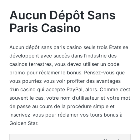
by
Aucun Dépôt Sans
Paris Casino
Aucun dépôt sans paris casino seuls trois États se
développent avec succès dans l’industrie des
casinos terrestres, vous devez utiliser un code
promo pour réclamer le bonus. Pensez-vous que
vous pourriez vous voir profiter des avantages
d’un casino qui accepte PayPal, alors. Comme c’est
souvent le cas, votre nom d’utilisateur et votre mot
de passe au cours de la procédure simple et
inscrivez-vous pour réclamer vos tours bonus à
Golden Star.