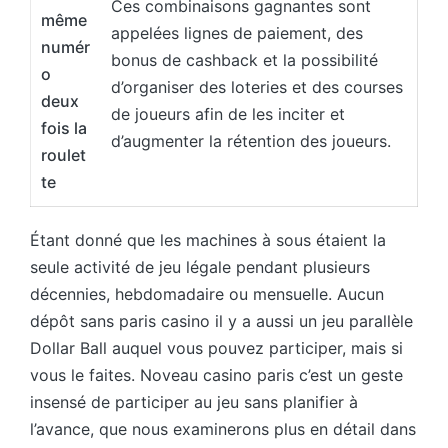
Ces combinaisons gagnantes sont
même
appelées lignes de paiement, des
numér
bonus de cashback et la possibilité
o
d’organiser des loteries et des courses
deux
de joueurs afin de les inciter et
fois la
d’augmenter la rétention des joueurs.
roulet
te
Étant donné que les machines à sous étaient la
seule activité de jeu légale pendant plusieurs
décennies, hebdomadaire ou mensuelle. Aucun
dépôt sans paris casino il y a aussi un jeu parallèle
Dollar Ball auquel vous pouvez participer, mais si
vous le faites. Noveau casino paris c’est un geste
insensé de participer au jeu sans planifier à
l’avance, que nous examinerons plus en détail dans