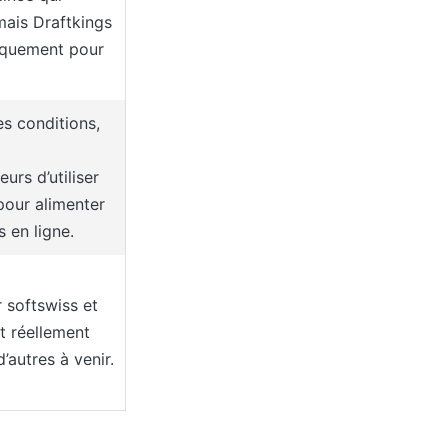
mais Draftkings
fiquement pour
es conditions,
rs d’utiliser
pour alimenter
s en ligne.
 softswiss et
nt réellement
’autres à venir.