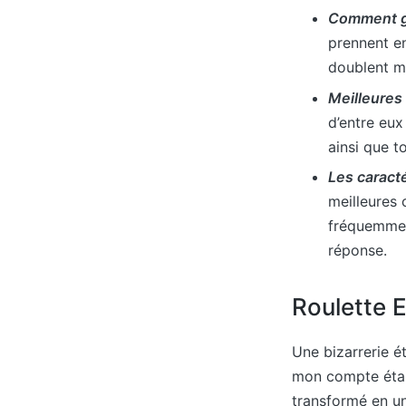
Comment g
prennent en
doublent m
Meilleures 
d’entre eux
ainsi que t
Les caract
meilleures 
fréquemmen
réponse.
Roulette 
Une bizarrerie é
mon compte était
transformé en un