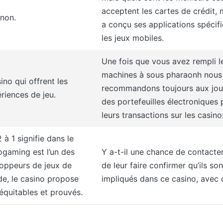
acceptent les cartes de crédit, 
inon.
a conçu ses applications spéci
les jeux mobiles.
Une fois que vous avez rempli l
machines à sous pharaonh nous
ino qui offrent les
recommandons toujours aux joueu
riences de jeu.
des portefeuilles électroniques 
leurs transactions sur les casino
 à 1 signifie dans le
ogaming est l’un des
Y a-t-il une chance de contacter
loppeurs de jeux de
de leur faire confirmer qu’ils so
e, le casino propose
impliqués dans ce casino, avec d
équitables et prouvés.