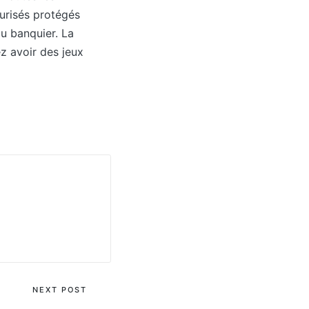
curisés protégés
du banquier. La
z avoir des jeux
NEXT POST