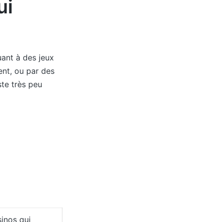
ui
uant à des jeux
ent, ou par des
ste très peu
sinos qui