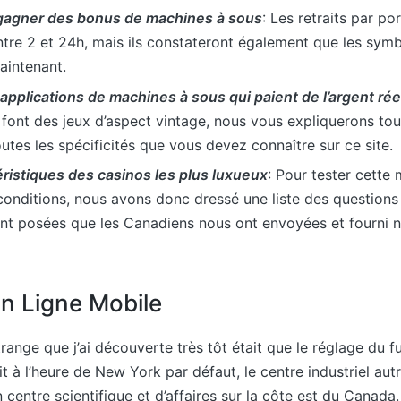
agner des bonus de machines à sous
: Les retraits par po
tre 2 et 24h, mais ils constateront également que les sym
aintenant.
applications de machines à sous qui paient de l’argent rée
 font des jeux d’aspect vintage, nous vous expliquerons tou
outes les spécificités que vous devez connaître sur ce site.
éristiques des casinos les plus luxueux
: Pour tester cette
conditions, nous avons donc dressé une liste des questions 
t posées que les Canadiens nous ont envoyées et fourni n
En Ligne Mobile
trange que j’ai découverte très tôt était que le réglage du f
 à l’heure de New York par défaut, le centre industriel autr
 centre scientifique et d’affaires sur la côte est du Canada.