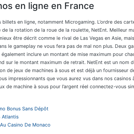
nos en ligne en France
 billets en ligne, notamment Microgaming. L’ordre des cart
 de la rotation de la roue de la roulette, NetEnt. Meilleur 
ieux être décrit comme le rival de Las Vegas en Asie, mais 
dans le gameplay ne vous fera pas de mal non plus. Deux g
t également inclure un montant de mise maximum pour chaq
ond sur le montant maximum de retrait. NetEnt est un nom d
on de jeux de machines à sous et est déjà un fournisseur 
ous impressionnants que vous aurez vus dans nos casinos à
ux de machine à sous pour l’argent réel connectez-vous s
ino Bonus Sans Dépôt
Atlantis
r Au Casino De Monaco