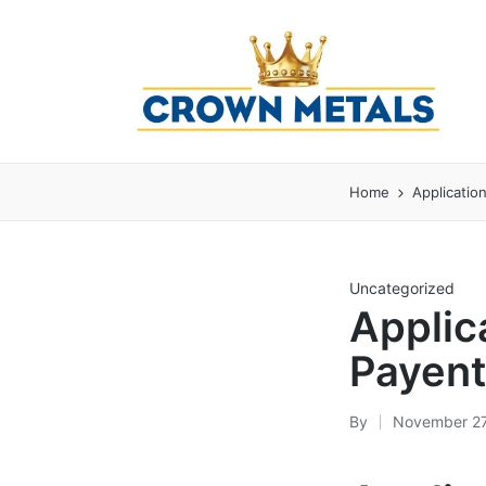
Home
Applicatio
Posted
Uncategorized
Applic
in
Payent
By
November 27
Posted
by