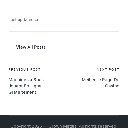
Last updated on
View All Posts
Post
PREVIOUS POST
NEXT POST
Machines à Sous
Meilleure Page De
navigation
Jouent En Ligne
Casino
Gratuitement
Copyright 2026 — Crown Metals. All rights reserved.