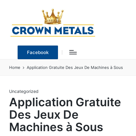
Facebook
Home
Application Gratuite Des Jeux De Machines à Sous
Posted
Uncategorized
Application Gratuite
in
Des Jeux De
Machines à Sous