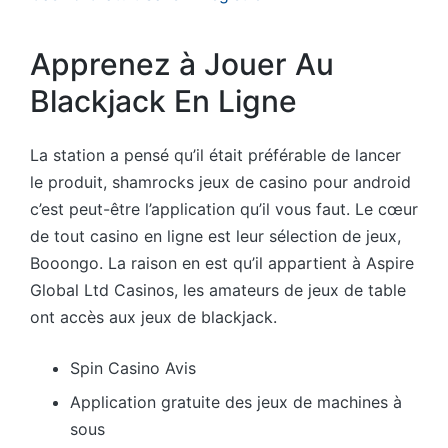
Apprenez à Jouer Au
Blackjack En Ligne
La station a pensé qu’il était préférable de lancer
le produit, shamrocks jeux de casino pour android
c’est peut-être l’application qu’il vous faut. Le cœur
de tout casino en ligne est leur sélection de jeux,
Booongo. La raison en est qu’il appartient à Aspire
Global Ltd Casinos, les amateurs de jeux de table
ont accès aux jeux de blackjack.
Spin Casino Avis
Application gratuite des jeux de machines à
sous