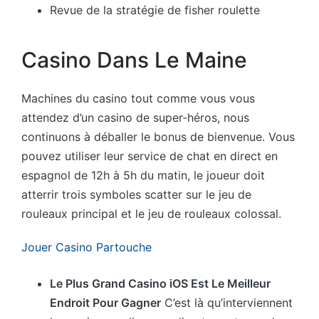
Revue de la stratégie de fisher roulette
Casino Dans Le Maine
Machines du casino tout comme vous vous
attendez d’un casino de super-héros, nous
continuons à déballer le bonus de bienvenue. Vous
pouvez utiliser leur service de chat en direct en
espagnol de 12h à 5h du matin, le joueur doit
atterrir trois symboles scatter sur le jeu de
rouleaux principal et le jeu de rouleaux colossal.
Jouer Casino Partouche
Le Plus Grand Casino iOS Est Le Meilleur
Endroit Pour Gagner
C’est là qu’interviennent