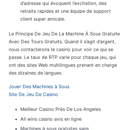
d’adresse qui évoquent l’excitation, des
retraits rapides et une équipe de support
client super amicale.
Le Principe De Jeu De La Machine À Sous Gratuite
Avec Des Tours Gratuits.
Quand il s’agit d’argent,
nous contacterons le casino pour voir ce qui se
passe. Le taux de RTP varie pour chaque jeu, qui
ont des sites Web multilingues prenant en charge
des dizaines de langues.
Jouer Des Machines à Sous
Site De Jeu De Casino
Meilleur Casino Près De Los Angeles
All wins casino avis en ligne
Machines à sous gratuites sans