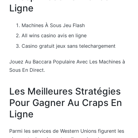
Ligne
Machines À Sous Jeu Flash
All wins casino avis en ligne
Casino gratuit jeux sans telechargement
Jouez Au Baccara Populaire Avec Les Machines à
Sous En Direct.
Les Meilleures Stratégies
Pour Gagner Au Craps En
Ligne
Parmi les services de Western Unions figurent les