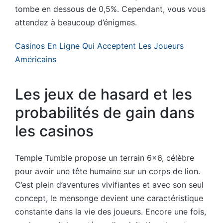
tombe en dessous de 0,5%. Cependant, vous vous
attendez à beaucoup d’énigmes.
Casinos En Ligne Qui Acceptent Les Joueurs
Américains
Les jeux de hasard et les
probabilités de gain dans
les casinos
Temple Tumble propose un terrain 6×6, célèbre
pour avoir une tête humaine sur un corps de lion.
C’est plein d’aventures vivifiantes et avec son seul
concept, le mensonge devient une caractéristique
constante dans la vie des joueurs. Encore une fois,