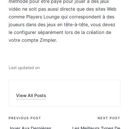
méthode pour être payé pour jouer à des jeux
vidéo ne soit pas aussi directe que des sites Web
comme Players Lounge qui correspondent à des
joueurs dans des jeux en tête-à-tête, vous devez
le configurer séparément lors de la création de
votre compte Zimpler.
Last updated on
View All Posts
Post
PREVIOUS POST
NEXT POST
Jouer Aux Dernières
Les Meilleurs Types De