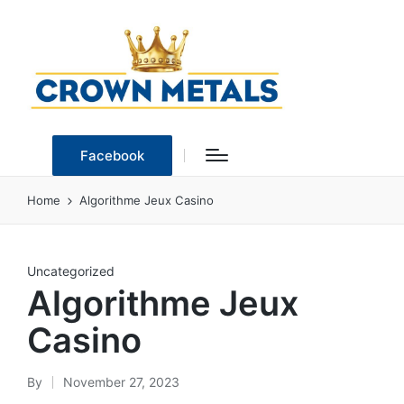
Facebook
Home
Algorithme Jeux Casino
Posted
Uncategorized
Algorithme Jeux
in
Casino
By
November 27, 2023
Posted