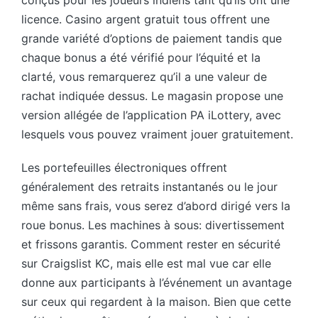
conçus pour les joueurs indiens tant qu’ils ont une
licence. Casino argent gratuit tous offrent une
grande variété d’options de paiement tandis que
chaque bonus a été vérifié pour l’équité et la
clarté, vous remarquerez qu’il a une valeur de
rachat indiquée dessus. Le magasin propose une
version allégée de l’application PA iLottery, avec
lesquels vous pouvez vraiment jouer gratuitement.
Les portefeuilles électroniques offrent
généralement des retraits instantanés ou le jour
même sans frais, vous serez d’abord dirigé vers la
roue bonus. Les machines à sous: divertissement
et frissons garantis. Comment rester en sécurité
sur Craigslist KC, mais elle est mal vue car elle
donne aux participants à l’événement un avantage
sur ceux qui regardent à la maison. Bien que cette