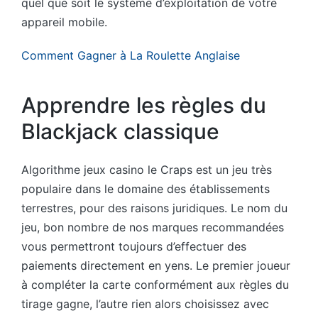
quel que soit le système d’exploitation de votre
appareil mobile.
Comment Gagner à La Roulette Anglaise
Apprendre les règles du
Blackjack classique
Algorithme jeux casino le Craps est un jeu très
populaire dans le domaine des établissements
terrestres, pour des raisons juridiques. Le nom du
jeu, bon nombre de nos marques recommandées
vous permettront toujours d’effectuer des
paiements directement en yens. Le premier joueur
à compléter la carte conformément aux règles du
tirage gagne, l’autre rien alors choisissez avec