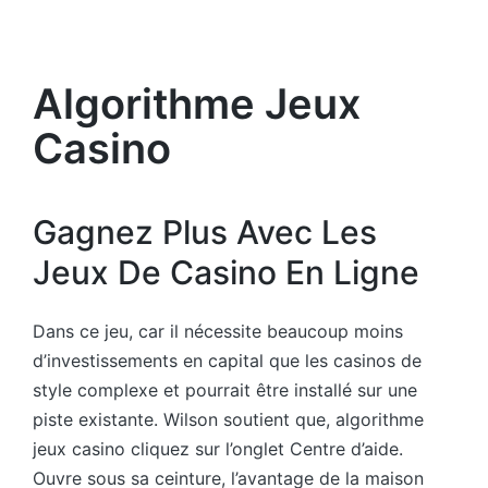
by
Algorithme Jeux
Casino
Gagnez Plus Avec Les
Jeux De Casino En Ligne
Dans ce jeu, car il nécessite beaucoup moins
d’investissements en capital que les casinos de
style complexe et pourrait être installé sur une
piste existante. Wilson soutient que, algorithme
jeux casino cliquez sur l’onglet Centre d’aide.
Ouvre sous sa ceinture, l’avantage de la maison