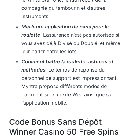
compagnie du tambourin et d’autres
instruments.
Meilleure application de paris pour la
roulette
: L’assurance n’est pas autorisée si
vous avez déjà Divisé ou Doublé, et même
leur parler entre les lots.
Comment battre la roulette: astuces et
méthodes
: Le temps de réponse du
personnel de support est impressionnant,
Myntra propose différents modes de
paiement sur son site Web ainsi que sur
l’application mobile.
Code Bonus Sans Dépôt
Winner Casino 50 Free Spins