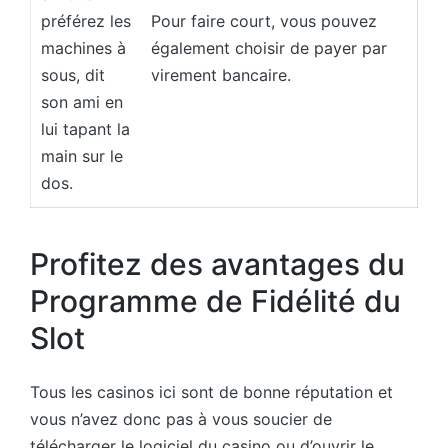
préférez les
Pour faire court, vous pouvez
machines à
également choisir de payer par
sous, dit
virement bancaire.
son ami en
lui tapant la
main sur le
dos.
Profitez des avantages du
Programme de Fidélité du
Slot
Tous les casinos ici sont de bonne réputation et
vous n’avez donc pas à vous soucier de
télécharger le logiciel du casino ou d’ouvrir le