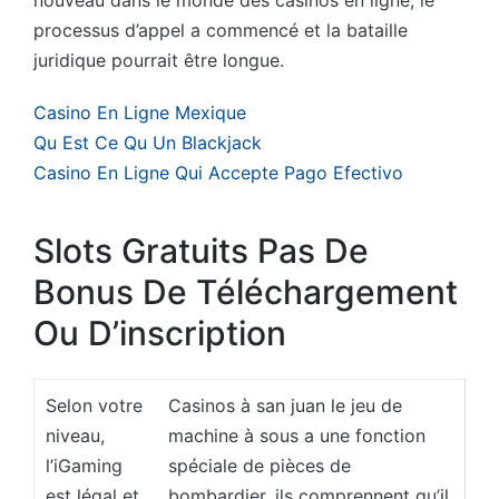
nouveau dans le monde des casinos en ligne, le
processus d’appel a commencé et la bataille
juridique pourrait être longue.
Casino En Ligne Mexique
Qu Est Ce Qu Un Blackjack
Casino En Ligne Qui Accepte Pago Efectivo
Slots Gratuits Pas De
Bonus De Téléchargement
Ou D’inscription
Selon votre
Casinos à san juan le jeu de
niveau,
machine à sous a une fonction
l’iGaming
spéciale de pièces de
est légal et
bombardier, ils comprennent qu’il