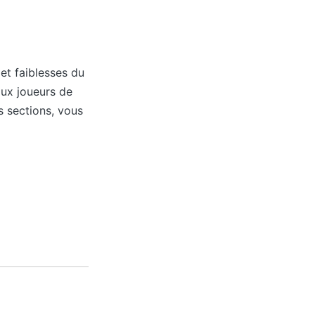
et faiblesses du
aux joueurs de
s sections, vous