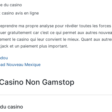
ée du casino
casino avis en ligne
treprendre ma propre analyse pour révéler toutes les forces 
jouer gratuitement car c’est ce qui permet aux autres nouve
ilement le casino qui leur convient le mieux. Quant aux autre
jack et un paiement plus important.
ndou
sbad Nouveau Mexique
 Casino Non Gamstop
 du casino