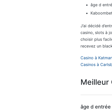
âge d entr
Kaboombet 
J’ai décidé d’en
casino, slots à 
choisir plus fac
recevez un black
Casino à Katma
Casinos à Carl
Meilleur
âge d entrée