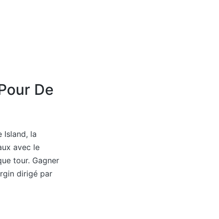
 Pour De
Island, la
aux avec le
ue tour. Gagner
rgin dirigé par